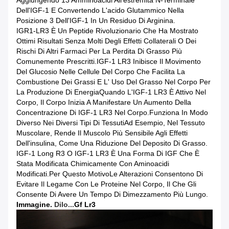
Dell'IGF-1 E Convertendo L'acido Glutammico Nella
Posizione 3 Dell'IGF-1 In Un Residuo Di Arginina.
IGR1-LR3 È Un Peptide Rivoluzionario Che Ha Mostrato
Ottimi Risultati Senza Molti Degli Effetti Collaterali O Dei
Rischi Di Altri Farmaci Per La Perdita Di Grasso Più
Comunemente Prescritti.IGF-1 LR3 Inibisce Il Movimento
Del Glucosio Nelle Cellule Del Corpo Che Facilita La
Combustione Dei Grassi E L' Uso Del Grasso Nel Corpo Per
La Produzione Di EnergiaQuando L'IGF-1 LR3 È Attivo Nel
Corpo, Il Corpo Inizia A Manifestare Un Aumento Della
Concentrazione Di IGF-1 LR3 Nel Corpo.funziona In Modo
Diverso Nei Diversi Tipi Di TessutiAd Esempio, Nel Tessuto
Muscolare, Rende Il Muscolo Più Sensibile Agli Effetti
Dell'insulina, Come Una Riduzione Del Deposito Di Grasso.
IGF-1 Long R3 O IGF-1 LR3 È Una Forma Di IGF Che È
Stata Modificata Chimicamente Con Aminoacidi
Modificati.Per Questo MotivoLe Alterazioni Consentono Di
Evitare Il Legame Con Le Proteine Nel Corpo, Il Che Gli
Consente Di Avere Un Tempo Di Dimezzamento Più Lungo.
Immagine.
Di
Io...
Gf Lr3