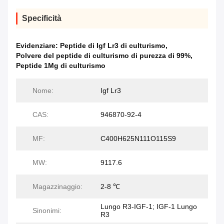
Specificità
Evidenziare:
Peptide di Igf Lr3 di culturismo
,
Polvere del peptide di culturismo di purezza di 99%
,
Peptide 1Mg di culturismo
Nome:
Igf Lr3
CAS:
946870-92-4
MF:
C400H625N111O115S9
MW:
9117.6
Magazzinaggio:
2-8 ℃
Lungo R3-IGF-1; IGF-1 Lungo
Sinonimi:
R3