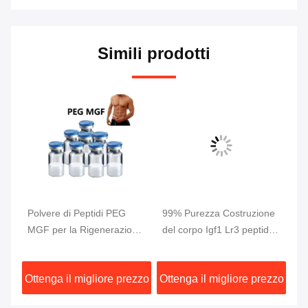
Simili prodotti
di
Polvere di Peptidi PEG
99% Purezza Costruzione
5M
MGF per la Rigenerazione
del corpo Igf1 Lr3 peptide
pu
per
Muscolare, Purezza 99%,
CAS 946870-92-4
cr
2Mg/Flaconcino
pe
zzo
Ottenga il migliore prezzo
Ottenga il migliore prezzo
Ot