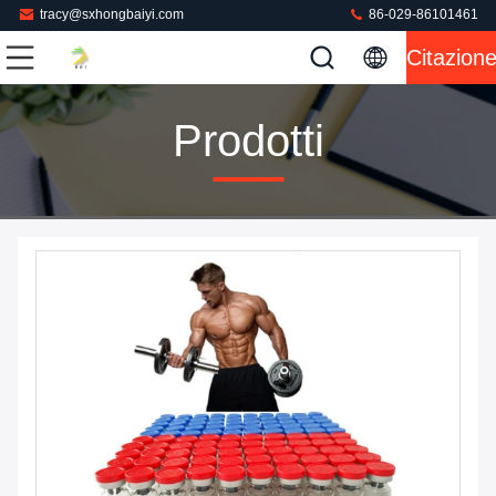
tracy@sxhongbaiyi.com
86-029-86101461
Citazion
Prodotti