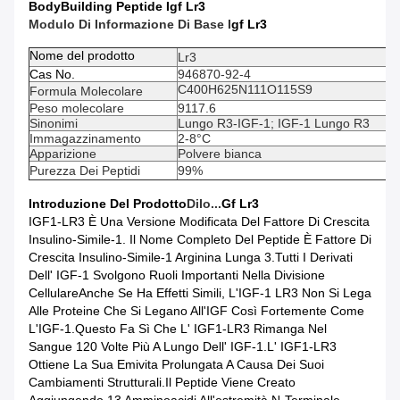
BodyBuilding Peptide Igf Lr3
Modulo Di Informazione Di Base I
Gf Lr3
Nome del prodotto
Lr3
Cas No.
946870-92-4
C400H625N111O115S9
Formula Molecolare
Peso molecolare
9117.6
Sinonimi
Lungo R3-IGF-1; IGF-1 Lungo R3
Immagazzinamento
2-8°C
Apparizione
Polvere bianca
Purezza Dei Peptidi
99%
Introduzione Del Prodotto
Di
Io...
Gf Lr3
IGF1-LR3 È Una Versione Modificata Del Fattore Di Crescita
Insulino-Simile-1. Il Nome Completo Del Peptide È Fattore Di
Crescita Insulino-Simile-1 Arginina Lunga 3.Tutti I Derivati
Dell' IGF-1 Svolgono Ruoli Importanti Nella Divisione
CellulareAnche Se Ha Effetti Simili, L'IGF-1 LR3 Non Si Lega
Alle Proteine Che Si Legano All'IGF Così Fortemente Come
L'IGF-1.Questo Fa Sì Che L' IGF1-LR3 Rimanga Nel
Sangue 120 Volte Più A Lungo Dell' IGF-1.L' IGF1-LR3
Ottiene La Sua Emivita Prolungata A Causa Dei Suoi
Cambiamenti Strutturali.Il Peptide Viene Creato
Aggiungendo 13 Amminoacidi All'estremità N-Terminale