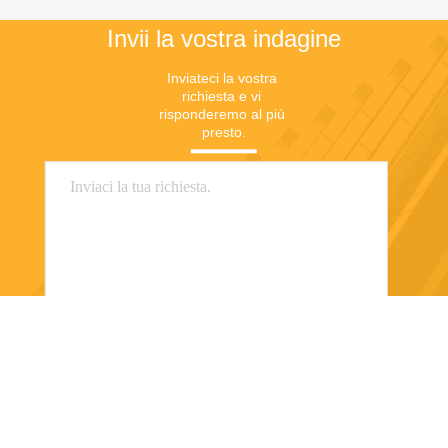
Invii la vostra indagine
Inviateci la vostra 
richiesta e vi 
risponderemo al più 
presto.
Invii