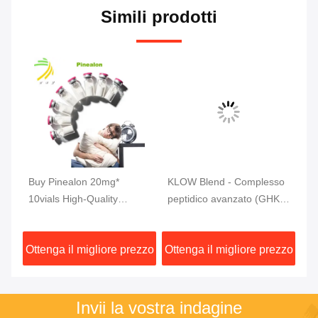
Simili prodotti
tic
Buy Pinealon 20mg*
KLOW Blend - Complesso
MW
r
10vials High-Quality
peptidico avanzato (GHK-
mg
Peptides 99% Purity
Cu | BPC-157 | TB-500 |
pu
KPV) 80 mg
zzo
Ottenga il migliore prezzo
Ottenga il migliore prezzo
Ot
Invii la vostra indagine