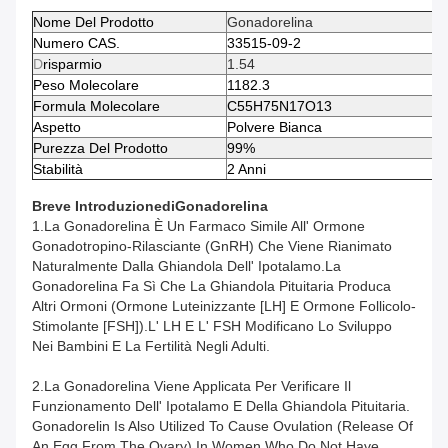
Nome Del Prodotto
Gonadorelina
Numero CAS.
33515-09-2
D
Risparmio
1.54
Peso Molecolare
1182.3
Formula Molecolare
C55H75N17O13
Aspetto
Polvere Bianca
Purezza Del Prodotto
99%
Stabilità
2 Anni
Breve Introduzione
Di
Gonadorelina
1.La Gonadorelina È Un Farmaco Simile All' Ormone
Gonadotropino-Rilasciante (GnRH) Che Viene Rianimato
Naturalmente Dalla Ghiandola Dell' Ipotalamo.La
Gonadorelina Fa Sì Che La Ghiandola Pituitaria Produca
Altri Ormoni (ormone Luteinizzante [LH] E Ormone Follicolo-
Stimolante [FSH]).L' LH E L' FSH Modificano Lo Sviluppo
Nei Bambini E La Fertilità Negli Adulti.
2.La Gonadorelina Viene Applicata Per Verificare Il
Funzionamento Dell' Ipotalamo E Della Ghiandola Pituitaria.
Gonadorelin Is Also Utilized To Cause Ovulation (release Of
An Egg From The Ovary) In Women Who Do Not Have