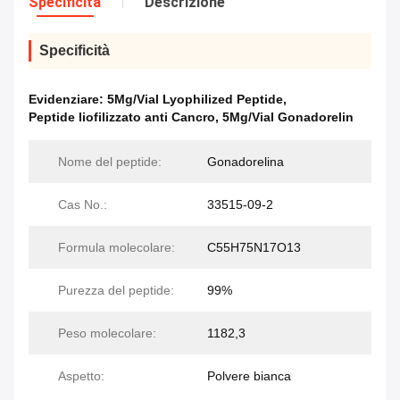
Specificità
Descrizione
Specificità
Evidenziare:
5Mg/Vial Lyophilized Peptide
,
Peptide liofilizzato anti Cancro
,
5Mg/Vial Gonadorelin
Nome del peptide:
Gonadorelina
Cas No.:
33515-09-2
Formula molecolare:
C55H75N17O13
Purezza del peptide:
99%
Peso molecolare:
1182,3
Aspetto:
Polvere bianca