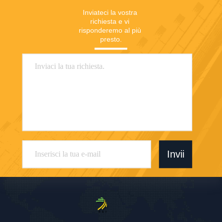
Inviateci la vostra 
richiesta e vi 
risponderemo al più 
presto.
Invii