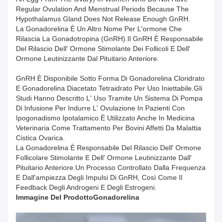
Regular Ovulation And Menstrual Periods Because The
Hypothalamus Gland Does Not Release Enough GnRH.
La Gonadorelina È Un Altro Nome Per L'ormone Che
Rilascia La Gonadotropina (GnRH).Il GnRH È Responsabile
Del Rilascio Dell' Ormone Stimolante Dei Follicoli E Dell'
Ormone Leutinizzante Dal Pituitario Anteriore.
GnRH È Disponibile Sotto Forma Di Gonadorelina Cloridrato
E Gonadorelina Diacetato Tetraidrato Per Uso Iniettabile.Gli
Studi Hanno Descritto L' Uso Tramite Un Sistema Di Pompa
Di Infusione Per Indurre L' Ovulazione In Pazienti Con
Ipogonadismo Ipotalamico.È Utilizzato Anche In Medicina
Veterinaria Come Trattamento Per Bovini Affetti Da Malattia
Cistica Ovarica.
La Gonadorelina È Responsabile Del Rilascio Dell' Ormone
Follicolare Stimolante E Dell' Ormone Leutinizzante Dall'
Pituitario Anteriore.un Processo Controllato Dalla Frequenza
E Dall'ampiezza Degli Impulsi Di GnRH, Così Come Il
Feedback Degli Androgeni E Degli Estrogeni.
Immagine Del Prodotto
Gonadorelina