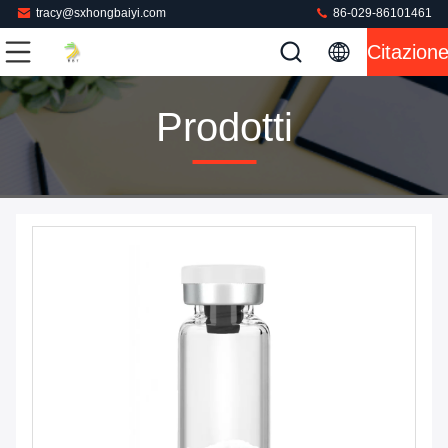
tracy@sxhongbaiyi.com
86-029-86101461
Citazion
Prodotti