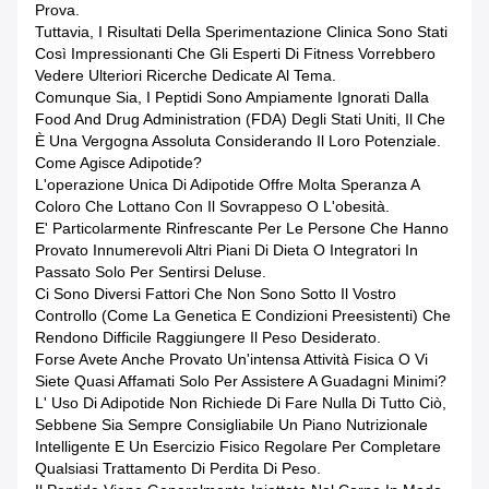
Prova.
Tuttavia, I Risultati Della Sperimentazione Clinica Sono Stati
Così Impressionanti Che Gli Esperti Di Fitness Vorrebbero
Vedere Ulteriori Ricerche Dedicate Al Tema.
Comunque Sia, I Peptidi Sono Ampiamente Ignorati Dalla
Food And Drug Administration (FDA) Degli Stati Uniti, Il Che
È Una Vergogna Assoluta Considerando Il Loro Potenziale.
Come Agisce Adipotide?
L'operazione Unica Di Adipotide Offre Molta Speranza A
Coloro Che Lottano Con Il Sovrappeso O L'obesità.
E' Particolarmente Rinfrescante Per Le Persone Che Hanno
Provato Innumerevoli Altri Piani Di Dieta O Integratori In
Passato Solo Per Sentirsi Deluse.
Ci Sono Diversi Fattori Che Non Sono Sotto Il Vostro
Controllo (come La Genetica E Condizioni Preesistenti) Che
Rendono Difficile Raggiungere Il Peso Desiderato.
Forse Avete Anche Provato Un'intensa Attività Fisica O Vi
Siete Quasi Affamati Solo Per Assistere A Guadagni Minimi?
L' Uso Di Adipotide Non Richiede Di Fare Nulla Di Tutto Ciò,
Sebbene Sia Sempre Consigliabile Un Piano Nutrizionale
Intelligente E Un Esercizio Fisico Regolare Per Completare
Qualsiasi Trattamento Di Perdita Di Peso.