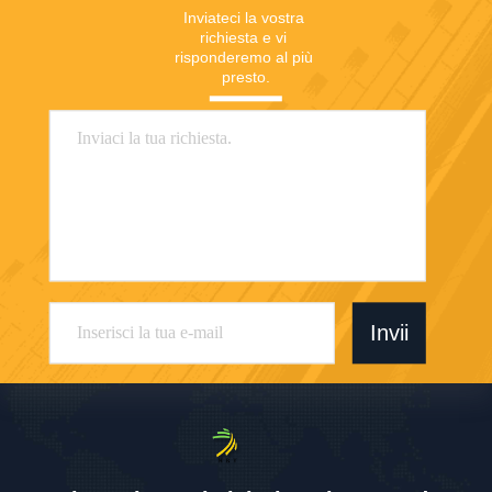
Inviateci la vostra 
richiesta e vi 
risponderemo al più 
presto.
Invii