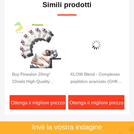
Simili prodotti
tic
Buy Pinealon 20mg*
KLOW Blend - Complesso
MW
r
10vials High-Quality
peptidico avanzato (GHK-
mg
Peptides 99% Purity
Cu | BPC-157 | TB-500 |
pu
KPV) 80 mg
zzo
Ottenga il migliore prezzo
Ottenga il migliore prezzo
Ot
Invii la vostra indagine