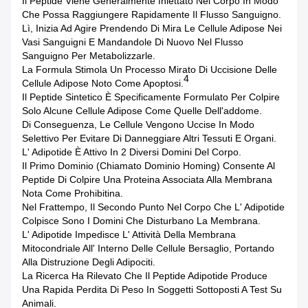
Il Peptide Viene Generalmente Iniettato Nel Corpo In Modo
Che Possa Raggiungere Rapidamente Il Flusso Sanguigno.
Lì, Inizia Ad Agire Prendendo Di Mira Le Cellule Adipose Nei
Vasi Sanguigni E Mandandole Di Nuovo Nel Flusso
Sanguigno Per Metabolizzarle.
La Formula Stimola Un Processo Mirato Di Uccisione Delle
4
Cellule Adipose Noto Come Apoptosi.
Il Peptide Sintetico È Specificamente Formulato Per Colpire
Solo Alcune Cellule Adipose Come Quelle Dell'addome.
Di Conseguenza, Le Cellule Vengono Uccise In Modo
Selettivo Per Evitare Di Danneggiare Altri Tessuti E Organi.
L' Adipotide È Attivo In 2 Diversi Domini Del Corpo.
Il Primo Dominio (chiamato Dominio Homing) Consente Al
Peptide Di Colpire Una Proteina Associata Alla Membrana
Nota Come Prohibitina.
Nel Frattempo, Il Secondo Punto Nel Corpo Che L' Adipotide
Colpisce Sono I Domini Che Disturbano La Membrana.
L' Adipotide Impedisce L' Attività Della Membrana
Mitocondriale All' Interno Delle Cellule Bersaglio, Portando
Alla Distruzione Degli Adipociti.
La Ricerca Ha Rilevato Che Il Peptide Adipotide Produce
Una Rapida Perdita Di Peso In Soggetti Sottoposti A Test Su
Animali.