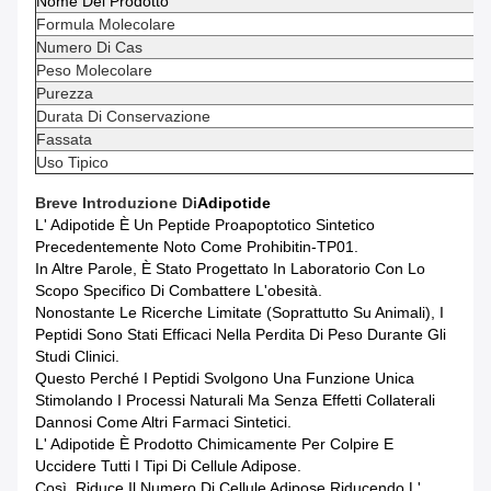
Nome Del Prodotto
Formula Molecolare
Numero Di Cas
Peso Molecolare
Purezza
Durata Di Conservazione
Fassata
Uso Tipico
Breve Introduzione Di
Adipotide
L' Adipotide È Un Peptide Proapoptotico Sintetico
Precedentemente Noto Come Prohibitin-TP01.
In Altre Parole, È Stato Progettato In Laboratorio Con Lo
Scopo Specifico Di Combattere L'obesità.
Nonostante Le Ricerche Limitate (soprattutto Su Animali), I
Peptidi Sono Stati Efficaci Nella Perdita Di Peso Durante Gli
Studi Clinici.
Questo Perché I Peptidi Svolgono Una Funzione Unica
Stimolando I Processi Naturali Ma Senza Effetti Collaterali
Dannosi Come Altri Farmaci Sintetici.
L' Adipotide È Prodotto Chimicamente Per Colpire E
Uccidere Tutti I Tipi Di Cellule Adipose.
Così, Riduce Il Numero Di Cellule Adipose Riducendo L'