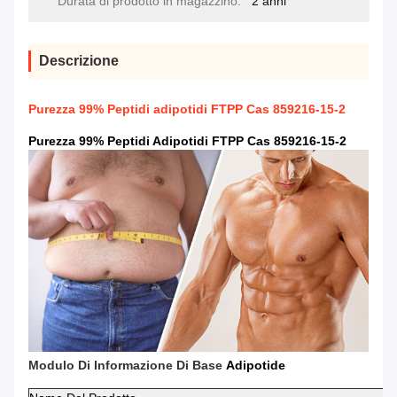
Durata di prodotto in magazzino:
2 anni
Descrizione
Purezza 99% Peptidi adipotidi FTPP Cas 859216-15-2
Purezza 99% Peptidi Adipotidi FTPP Cas 859216-15-2
Modulo Di Informazione Di Base
Adipotide