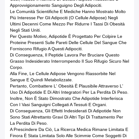
Approvvigionamento Sanguigno Degli Adipociti.
Le Comunità Scientifiche E Mediche Hanno Mostrato Molto
Più Interesse Per Gli Adipociti (o Cellule Adipose) Negli
Ultimi Decenni Come Mezzo Per Ridurre I Tassi Di Obesità
Negli Stati Uniti.
Per Questo Motivo, Adipotide È Progettato Per Colpire Le
Proteine Presenti Sulle Pareti Delle Cellule Del Sangue Che
Forniscono Rifugio A Questi Adipociti.
Di Conseguenza, Il Peptide Lavora Per Bruciare Questo
Grasso Indesiderato Interrompendo Il Suo Rifugio Sicuro Nel
Corpo.
Alla Fine, Le Cellule Adipose Vengono Riassorbite Nel
Sangue E Quindi Metabolizzate.
Pertanto, Combattere L' Obesità È Plausibile Attraverso L'
Uso Di Adipotide E Di Altri Integratori Per La Perdita Di Peso.
Inoltre, Non È Stato Dimostrato Che Adipotide Interferisca
Con I Vasi Sanguigni Collegati A Tessuti E Organi.
Di Conseguenza, Gli Effetti Indesiderati Di Adipotide Non
Sono Stati Altrettanto Gravi Di Altri Tipi Di Trattamento Per
La Perdita Di Peso.
A Prescindere Da Ciò, La Ricerca Medica Rimane Limitata E
Finora È Stata Limitata Solo Alle Scimmie Come Soggetti Di