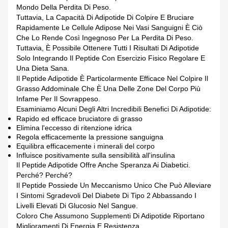
Mondo Della Perdita Di Peso.
Tuttavia, La Capacità Di Adipotide Di Colpire E Bruciare
Rapidamente Le Cellule Adipose Nei Vasi Sanguigni È Ciò
Che Lo Rende Così Ingegnoso Per La Perdita Di Peso.
Tuttavia, È Possibile Ottenere Tutti I Risultati Di Adipotide
Solo Integrando Il Peptide Con Esercizio Fisico Regolare E
Una Dieta Sana.
Il Peptide Adipotide È Particolarmente Efficace Nel Colpire Il
Grasso Addominale Che È Una Delle Zone Del Corpo Più
Infame Per Il Sovrappeso.
Esaminiamo Alcuni Degli Altri Incredibili Benefici Di Adipotide:
Rapido ed efficace bruciatore di grasso
Elimina l'eccesso di ritenzione idrica
Regola efficacemente la pressione sanguigna
Equilibra efficacemente i minerali del corpo
Influisce positivamente sulla sensibilità all'insulina
Il Peptide Adipotide Offre Anche Speranza Ai Diabetici.
Perché? Perché?
Il Peptide Possiede Un Meccanismo Unico Che Può Alleviare
I Sintomi Sgradevoli Del Diabete Di Tipo 2 Abbassando I
Livelli Elevati Di Glucosio Nel Sangue.
Coloro Che Assumono Supplementi Di Adipotide Riportano
Miglioramenti Di Energia E Resistenza.