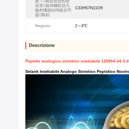
鎮ㄨ鎵剧殑璧勬簮
宸茶鍒犻櫎銆佸凡
C33H57N11O9
鏇村悕鎴栨殏鏃朵笉
鍙敤銆:
Negozio:
2～8℃
Descrizione
Peptide analogico sintetico iniettabile 129954-34-3 d
Selank Iniettabile Analogo Sintetico Peptidico Nootr