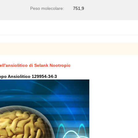
Peso molecolare:
751,9
ell'ansiolitico di Selank Nootropic
opo Ansiolitico 129954-34-3