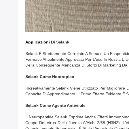
Applicazioni
Di
Selank
Selank È Strettamente Correlato A Semax, Un Esapeptide 
Farmaco Attualmente Approvato Per L'uso In Russia E Uc
Della Conseguente Mancanza Di Sforzi Di Marketing Da Pa
Selank Come Nootropico
Ricreativamente Selank Viene Utilizzato Per Migliorar
Capacità Di Apprendimento. Il Primo Effetto Evidente È 
Selank Come Agente Antivirale
Il Neuropeptide Selank Esprime Anche Effetti Immunomodul
Ceppo Del Virus Dell'influenza A/Aichi 2/68 (H3N2). L'e
Completamente Soppressa - È Stata Dimostrata Quando Se