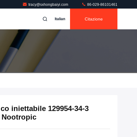
tracy@sxhongbaiyi.com
86-029-86101461
Citazione
Italian
co iniettabile 129954-34-3
k Nootropic