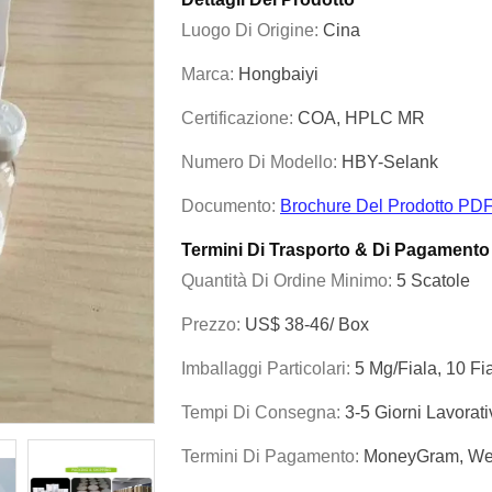
Luogo Di Origine:
Cina
Marca:
Hongbaiyi
Certificazione:
COA, HPLC MR
Numero Di Modello:
HBY-Selank
Documento:
Brochure Del Prodotto PD
Termini Di Trasporto & Di Pagamento
Quantità Di Ordine Minimo:
5 Scatole
Prezzo:
US$ 38-46/ Box
Imballaggi Particolari:
5 Mg/fiala, 10 Fi
Tempi Di Consegna:
3-5 Giorni Lavorat
Termini Di Pagamento:
MoneyGram, Wes