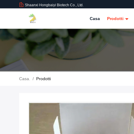
Shaanxi Hongbaiyi Biotech Co., Ltd.
Casa
Prodotti
Casa.
/
Prodotti