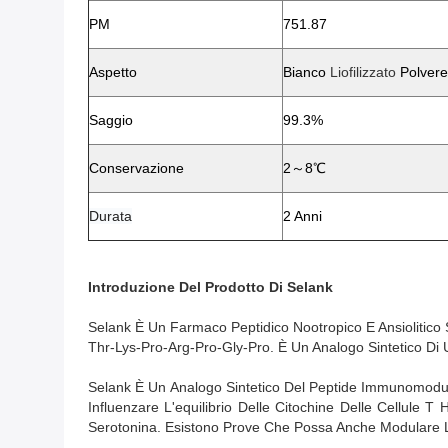
PM
751.87
Aspetto
Bianco
Liofilizzato
Polvere
Saggio
99.3%
Conservazione
2～8℃
Durata
2 Anni
Introduzione Del Prodotto Di
Selank
Selank È Un Farmaco Peptidico Nootropico E Ansiolitico
Thr-Lys-Pro-Arg-Pro-Gly-Pro. È Un Analogo Sintetico Di 
Selank È Un Analogo Sintetico Del Peptide Immunomodulato
Influenzare L'equilibrio Delle Citochine Delle Cellule 
Serotonina. Esistono Prove Che Possa Anche Modulare L'