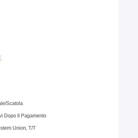
F
ale/scatola
ivi Dopo Il Pagamento
tern Union, T/T