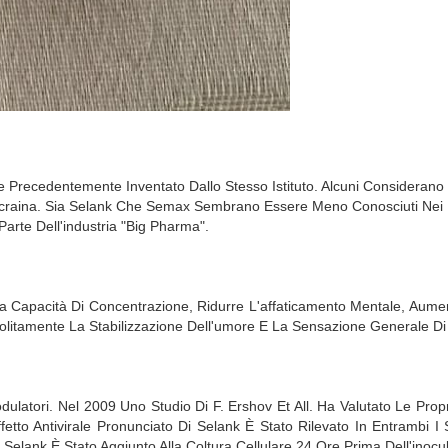
Precedentemente Inventato Dallo Stesso Istituto. Alcuni Considerano S
raina. Sia Selank Che Semax Sembrano Essere Meno Conosciuti Nei Paes
rte Dell'industria "big Pharma".
e La Capacità Di Concentrazione, Ridurre L'affaticamento Mentale, Au
Solitamente La Stabilizzazione Dell'umore E La Sensazione Generale D
atori. Nel 2009 Uno Studio Di F. Ershov Et All. Ha Valutato Le Propriet
ffetto Antivirale Pronunciato Di Selank È Stato Rilevato In Entrambi I
lank È Stato Aggiunto Alla Coltura Cellulare 24 Ore Prima Dell'inocu