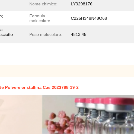
Nome chimico:
LY3298176
o;
Formula
C225H348N48O68
molecolare:
ia
sciutto
Peso molecolare:
4813.45
ide Polvere cristallina Cas 2023788-19-2