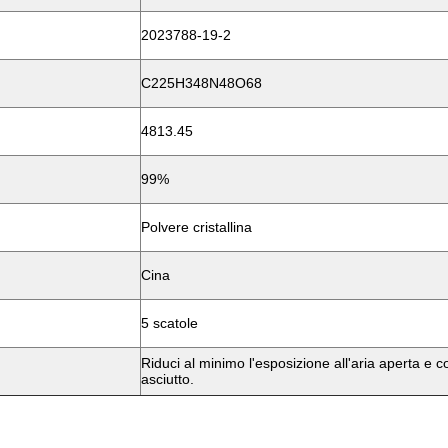
2023788-19-2
C225H348N48O68
4813.45
99%
Polvere cristallina
Cina
5 scatole
Riduci al minimo l'esposizione all'aria aperta e 
asciutto.