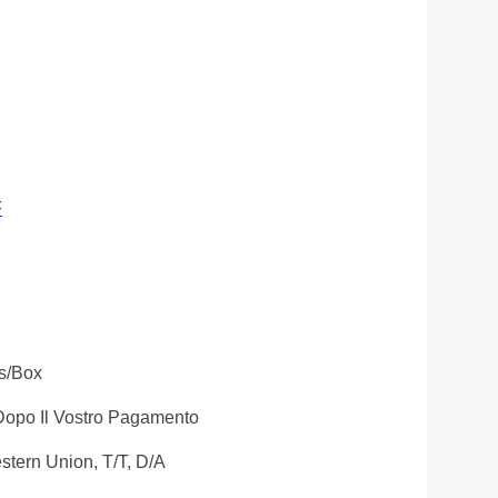
F
ls/box
 Dopo Il Vostro Pagamento
tern Union, T/T, D/A