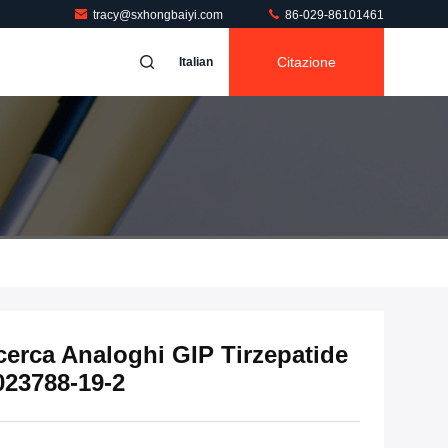
tracy@sxhongbaiyi.com
86-029-86101461
Citazione
Italian
icerca Analoghi GIP Tirzepatide
2023788-19-2