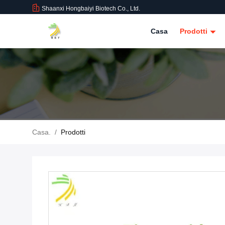
Shaanxi Hongbaiyi Biotech Co., Ltd.
Casa
Prodotti
Casa.
/
Prodotti