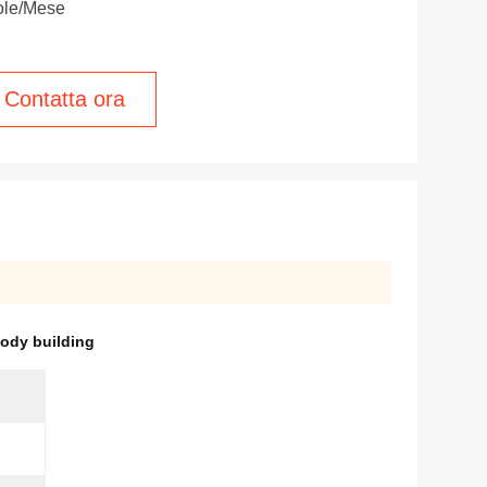
ole/mese
Contatta ora
body building