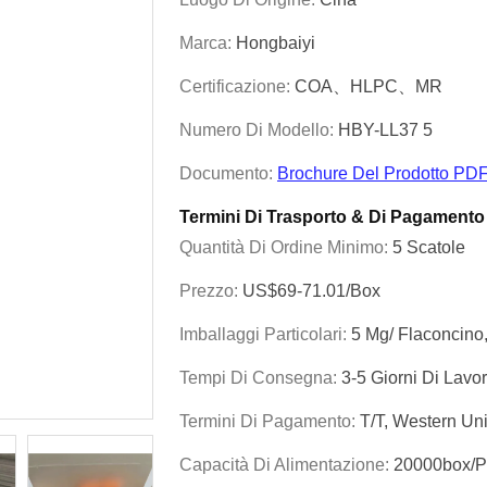
Marca:
Hongbaiyi
Certificazione:
COA、HLPC、MR
Numero Di Modello:
HBY-LL37 5
Documento:
Brochure Del Prodotto PD
Termini Di Trasporto & Di Pagamento
Quantità Di Ordine Minimo:
5 Scatole
Prezzo:
US$69-71.01/box
Imballaggi Particolari:
5 Mg/ Flaconcino,
Tempi Di Consegna:
3-5 Giorni Di Lavo
Termini Di Pagamento:
T/T, Western U
Capacità Di Alimentazione:
20000box/p