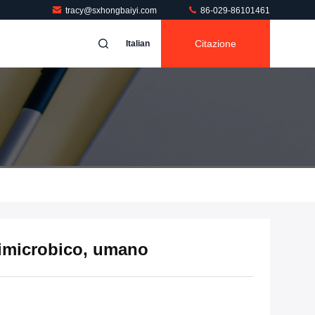
tracy@sxhongbaiyi.com
86-029-86101461
Citazione
Italian
timicrobico, umano