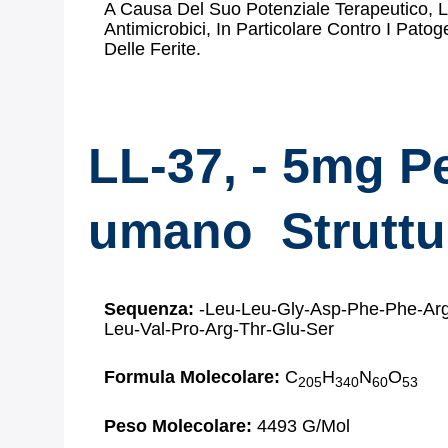
A Causa Del Suo Potenziale Terapeutico, L
Antimicrobici, In Particolare Contro I Patog
Delle Ferite.
LL-37, - 5mg P
umano
Struttu
Sequenza:
-Leu-Leu-Gly-Asp-Phe-Phe-Arg-
Leu-Val-Pro-Arg-Thr-Glu-Ser
Formula Molecolare:
C
H
N
O
205
340
60
53
Peso Molecolare:
4493 G/mol