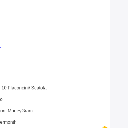
F
 10 Flaconcini/ Scatola
ro
nion, MoneyGram
ermonth