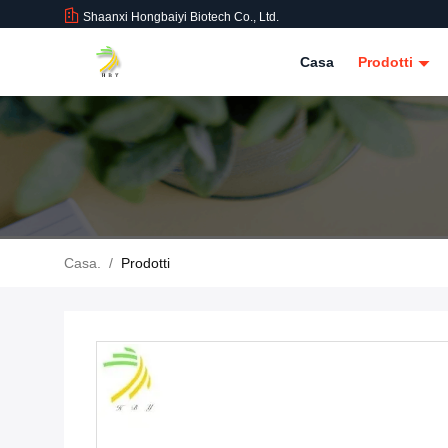
Shaanxi Hongbaiyi Biotech Co., Ltd.
Casa
Prodotti
Casa.
/
Prodotti