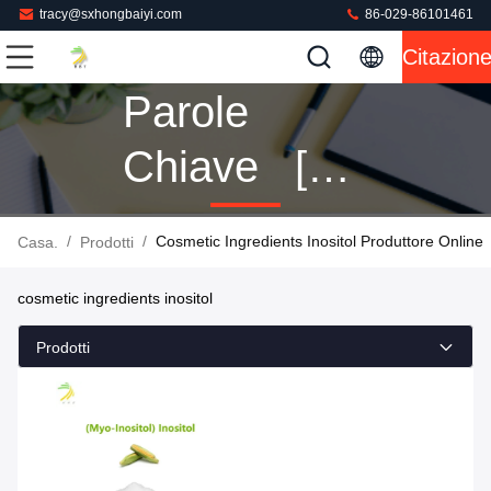
tracy@sxhongbaiyi.com
86-029-86101461
Citazion
Parole
Chiave [
Cosmetic
/
/
Cosmetic Ingredients Inositol Produttore Online
Casa.
Prodotti
Ingredients
cosmetic ingredients inositol
Inositol ]
Prodotti
Partita 1
Prodotti