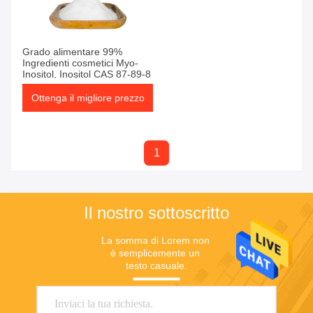
Grado alimentare 99%
Ingredienti cosmetici Myo-
Inositol, Inositol CAS 87-89-8
Ottenga il migliore prezzo
1
Il nostro sottoscritto
La somma di Lorem non 
è semplicemente un 
testo casuale.