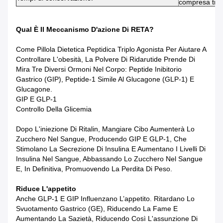
compresa tra
Qual È Il Meccanismo D'azione Di RETA?
Come Pillola Dietetica Peptidica Triplo Agonista Per Aiutare A
Controllare L'obesità, La Polvere Di Ridarutide Prende Di
Mira Tre Diversi Ormoni Nel Corpo: Peptide Inibitorio
Gastrico (GIP), Peptide-1 Simile Al Glucagone (GLP-1) E
Glucagone.
GIP E GLP-1
Controllo Della Glicemia
Dopo L'iniezione Di Ritalin, Mangiare Cibo Aumenterà Lo
Zucchero Nel Sangue, Producendo GIP E GLP-1, Che
Stimolano La Secrezione Di Insulina E Aumentano I Livelli Di
Insulina Nel Sangue, Abbassando Lo Zucchero Nel Sangue
E, In Definitiva, Promuovendo La Perdita Di Peso.
Riduce L'appetito
Anche GLP-1 E GIP Influenzano L’appetito. Ritardano Lo
Svuotamento Gastrico (GE), Riducendo La Fame E
Aumentando La Sazietà, Riducendo Così L'assunzione Di