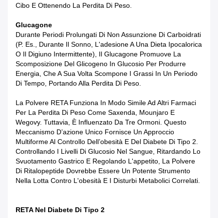
Cibo E Ottenendo La Perdita Di Peso.
Glucagone
Durante Periodi Prolungati Di Non Assunzione Di Carboidrati
(p. Es., Durante Il Sonno, L'adesione A Una Dieta Ipocalorica
O Il Digiuno Intermittente), Il Glucagone Promuove La
Scomposizione Del Glicogeno In Glucosio Per Produrre
Energia, Che A Sua Volta Scompone I Grassi In Un Periodo
Di Tempo, Portando Alla Perdita Di Peso.
La Polvere RETA Funziona In Modo Simile Ad Altri Farmaci
Per La Perdita Di Peso Come Saxenda, Mounjaro E
Wegovy. Tuttavia, È Influenzato Da Tre Ormoni. Questo
Meccanismo D’azione Unico Fornisce Un Approccio
Multiforme Al Controllo Dell’obesità E Del Diabete Di Tipo 2.
Controllando I Livelli Di Glucosio Nel Sangue, Ritardando Lo
Svuotamento Gastrico E Regolando L'appetito, La Polvere
Di Ritalopeptide Dovrebbe Essere Un Potente Strumento
Nella Lotta Contro L'obesità E I Disturbi Metabolici Correlati.
RETA Nel Diabete Di Tipo 2