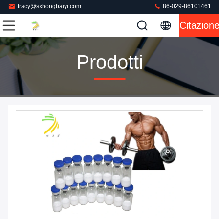
tracy@sxhongbaiyi.com
86-029-86101461
Citazion
Prodotti