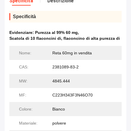
Specificità
Descrizione
Specificità
Evidenziare:
Purezza al 99% 60 mg
,
Scatola di 10 flaconcini di
,
flaconcino di alta purezza di
Nome:
Reta 60mg in vendita
CAS:
2381089-83-2
MW:
4845.444
MF:
C223H343F3N46O70
Colore:
Bianco
Materiale:
polvere