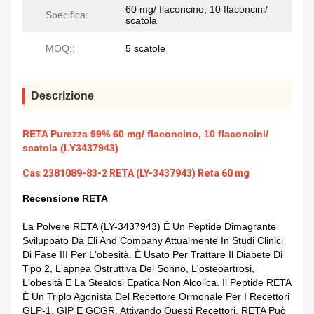
60 mg/ flaconcino, 10 flaconcini/
Specifica:
scatola
MOQ::
5 scatole
Descrizione
RETA Purezza 99% 60 mg/ flaconcino, 10 flaconcini/
scatola (LY3437943)
Cas 2381089-83-2 RETA (LY-3437943) Reta 60 mg
Recensione RETA
La Polvere RETA (LY-3437943) È Un Peptide Dimagrante
Sviluppato Da Eli And Company Attualmente In Studi Clinici
Di Fase III Per L'obesità. È Usato Per Trattare Il Diabete Di
Tipo 2, L'apnea Ostruttiva Del Sonno, L'osteoartrosi,
L'obesità E La Steatosi Epatica Non Alcolica. Il Peptide RETA
È Un Triplo Agonista Del Recettore Ormonale Per I Recettori
GLP-1, GIP E GCGR. Attivando Questi Recettori, RETA Può