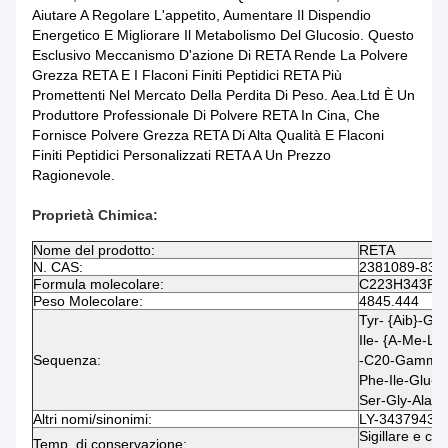
Aiutare A Regolare L'appetito, Aumentare Il Dispendio
Energetico E Migliorare Il Metabolismo Del Glucosio. Questo
Esclusivo Meccanismo D'azione Di RETA Rende La Polvere
Grezza RETA E I Flaconi Finiti Peptidici RETA Più
Promettenti Nel Mercato Della Perdita Di Peso. Aea.ltd È Un
Produttore Professionale Di Polvere RETA In Cina, Che
Fornisce Polvere Grezza RETA Di Alta Qualità E Flaconi
Finiti Peptidici Personalizzati RETA A Un Prezzo
Ragionevole.
Proprietà Chimica:
Nome del prodotto:
RETA
N. CAS:
2381089-83-
Formula molecolare:
C223H343F3
Peso Molecolare:
4845.444
Tyr- {Aib}-Gl
Ile- {α-Me-Le
Sequenza:
-C20-Gamma-G
Phe-Ile-Glu-T
Ser-Gly-Ala-
Altri nomi/sinonimi:
LY-3437943
Sigillare e c
Temp. di conservazione: