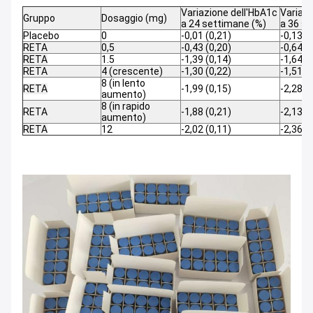
Variazione dell'HbA1c
Variazi
Gruppo
Dosaggio (mg)
a 24 settimane (%)
a 36 s
Placebo
0
-0,01 (0,21)
-0,13 (
RETA
0,5
-0,43 (0,20)
-0,64 (
RETA
1.5
-1,39 (0,14)
-1,64 (
RETA
4 (crescente)
-1,30 (0,22)
-1,51 (
8 (in lento
RETA
-1,99 (0,15)
-2,28 (
aumento)
8 (in rapido
RETA
-1,88 (0,21)
-2,13 (
aumento)
RETA
12
-2,02 (0,11)
-2,36 (