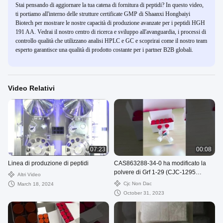
Stai pensando di aggiornare la tua catena di fornitura di peptidi? In questo video,
ti portiamo all'interno delle strutture certificate GMP di Shaanxi Hongbaiyi
Biotech per mostrare le nostre capacità di produzione avanzate per i peptidi HGH
191 AA. Vedrai il nostro centro di ricerca e sviluppo all'avanguardia, i processi di
controllo qualità che utilizzano analisi HPLC e GC e scoprirai come il nostro team
esperto garantisce una qualità di prodotto costante per i partner B2B globali.
Video Relativi
07:23
00:08
Linea di produzione di peptidi
CAS863288-34-0 ha modificato la
polvere di Grf 1-29 (CJC-1295
Altri Video
NESSUN DAC) per la costruzione
Cjc Non Dac
March 18, 2024
del muscolo
October 31, 2023