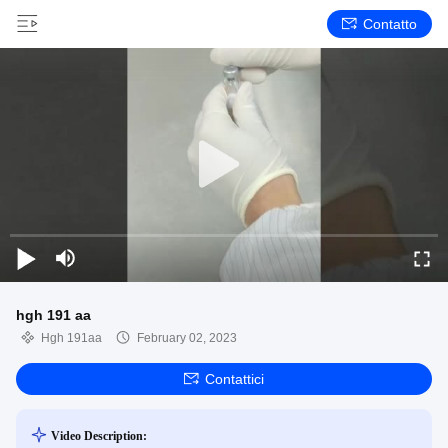
Contatto
hgh 191 aa
Hgh 191aa
February 02, 2023
Contattici
Video Description: