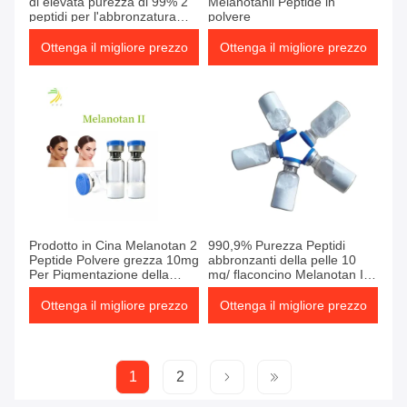
di elevata purezza di 99% 2
Melanotanii Peptide in
peptidi per l'abbronzatura
polvere
della pelle
Ottenga il migliore prezzo
Ottenga il migliore prezzo
Prodotto in Cina Melanotan 2
990,9% Purezza Peptidi
Peptide Polvere grezza 10mg
abbronzanti della pelle 10
Per Pigmentazione della
mg/ flaconcino Melanotan II
Pelle
Melanotan 2 Mt2
Ottenga il migliore prezzo
Ottenga il migliore prezzo
1
2