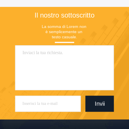
Il nostro sottoscritto
La somma di Lorem non 
è semplicemente un 
testo casuale.
Invii