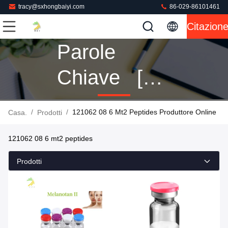
tracy@sxhongbaiyi.com
86-029-86101461
Citazion
Parole
Chiave [
121062 08 6
/
/
121062 08 6 Mt2 Peptides Produttore Online
Casa.
Prodotti
Mt2
121062 08 6 mt2 peptides
Peptides ]
Prodotti
Partita 24
Prodotti