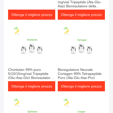
mg/vial Tripeptide (Ala-Glu-
Asp) Bioregulatore della
cartilagine per la riparazione
articolare e dei tessuti
Ottenga il migliore prezzo
Ottenga il migliore prezzo
Chonluten 99% puro
Bioregulatore Neurale
5/10/15mg/vial Tripeptide
Cortagen 99% Tetrapeptide
(Glu-Asp-Gly) Bioregulatore
Puro (Ala-Glu-Asp-Pro)
polmonare
Ottenga il migliore prezzo
Ottenga il migliore prezzo