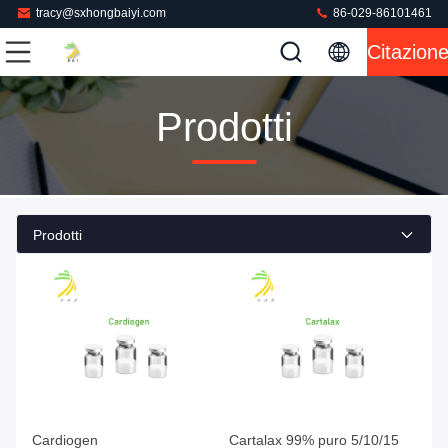
tracy@sxhongbaiyi.com
86-029-86101461
Citazion
Prodotti
Prodotti
Cardiogen
Cartalax 99% puro 5/10/15