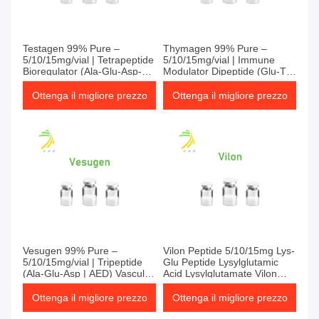
Testagen 99% Pure –
Thymagen 99% Pure –
5/10/15mg/vial | Tetrapeptide
5/10/15mg/vial | Immune
Bioregulator (Ala-Glu-Asp-
Modulator Dipeptide (Glu-Trp
Gly | AEDG)
| EW) | T-Cell Enhancer
Ottenga il migliore prezzo
Ottenga il migliore prezzo
Vesugen 99% Pure –
Vilon Peptide 5/10/15mg Lys-
5/10/15mg/vial | Tripeptide
Glu Peptide Lysylglutamic
(Ala-Glu-Asp | AED) Vascular
Acid Lysylglutamate Vilon
Repair Bioregulator
anti-aging peptide
Ottenga il migliore prezzo
Ottenga il migliore prezzo