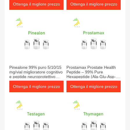
rigeneratore di epatosi
Ottenga il migliore prezzo
Ottenga il migliore prezzo
Pinealone 99% puro 5/10/15
Prostamax Prostate Health
mg/vial miglioratore cognitivo
Peptide – 99% Pure
e peptide neuroprotettivo
Hexapeptide (Ala-Glu-Asp-
supporto anti-invecchiamento
Pro-Pro-Gly | AEDPPG) |
della memoria e del cervello
Bioregulator for Men's
Ottenga il migliore prezzo
Ottenga il migliore prezzo
Wellness