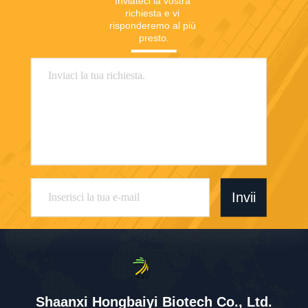
Inviateci la vostra 
richiesta e vi 
risponderemo al più 
presto.
Invii
Shaanxi Hongbaiyi Biotech Co., Ltd.