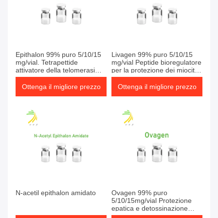
Epithalon 99% puro 5/10/15
Livagen 99% puro 5/10/15
mg/vial. Tetrapettide
mg/vial Peptide bioregulatore
attivatore della telomerasi
per la protezione dei miociti
(Ala-Glu-Asp-Gly).
cardiomicidi post-ischemici
Ottenga il migliore prezzo
Ottenga il migliore prezzo
N-acetil epithalon amidato
Ovagen 99% puro
5/10/15mg/vial Protezione
epatica e detossinazione
peptide Antifibrosi e