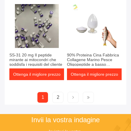
SS-31 20 mg Il peptide
90% Proteina Cina Fabbrica
mirante ai mitocondri che
Collagene Marino Pesce
soddisfa i requisiti del cliente
Oligopeptide a basso
contenuto di peptidi Polvere
Ottenga il migliore prezzo
Ottenga il migliore prezzo
1
2
Invii la vostra indagine