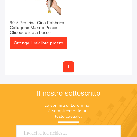
Prodotti
90% Proteina Cina Fabbrica
Collagene Marino Pesce
Oligopeptide a basso
contenuto di peptidi Polvere
Ottenga il migliore prezzo
1
Il nostro sottoscritto
La somma di Lorem non 
è semplicemente un 
testo casuale.