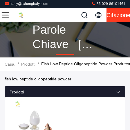
tracy@sxhongbaiyi.com
86-029-86101461
Citazion
Parole
Chiave [
Fish Low
/
/
Fish Low Peptide Oligopeptide Powder Produtto
Casa.
Prodotti
Peptide
fish low peptide oligopeptide powder
Oligopeptide
Prodotti
Powder ]
Partita 1