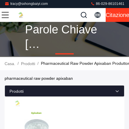
tracy@sxhongbaiyi.com
86-029-86101461
Citazion
Parole Chiave
[
Pharmaceutical
/
/
Pharmaceutical Raw Powder Apixaban Produttor
Casa.
Prodotti
Raw Powder
pharmaceutical raw powder apixaban
Apixaban ]
Prodotti
Partita 1
Prodotti