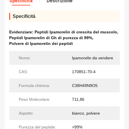
Specificità
Descrizione
Specificità
Evidenziare:
Peptidi Ipamorelin di crescita del muscolo
,
Peptidi Ipamorelin di Gh di purezza di 99%
,
Polvere di Ipamorelin dei peptidi
Nome:
Ipamorelin da vendere
CAS:
170851-70-4
Formula chimica:
C38H49N9O5
Peso Molecolare:
711,86
Aspetto:
bianco, polvere
Purezza del peptide:
>99%