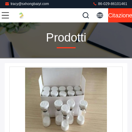
tracy@sxhongbaiyi.com
86-029-86101461
Citazion
Prodotti