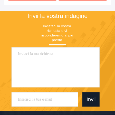
Invii la vostra indagine
Inviateci la vostra 
richiesta e vi 
risponderemo al più 
presto.
Invii