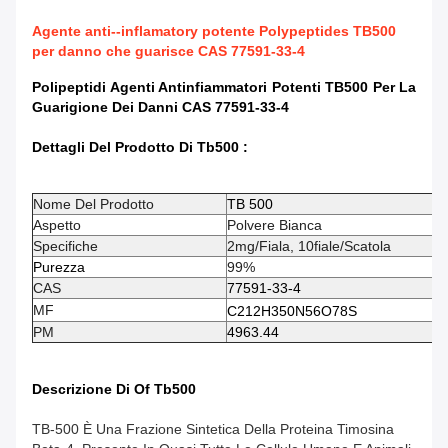
Agente anti--inflamatory potente Polypeptides TB500
per danno che guarisce CAS 77591-33-4
Polipeptidi Agenti Antinfiammatori Potenti TB500 Per La
Guarigione Dei Danni CAS 77591-33-4
Dettagli Del Prodotto Di Tb500
​:
Nome Del Prodotto
TB 500
Aspetto
Polvere Bianca
Specifiche
2mg/fiala, 10fiale/scatola
Purezza
99%
CAS
77591-33-4
MF
C212H350N56O78S
PM
4963.44
Descrizione Di O
F Tb500
TB-500 È Una Frazione Sintetica Della Proteina Timosina