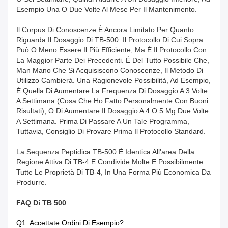
Esempio Una O Due Volte Al Mese Per Il Mantenimento.
Il Corpus Di Conoscenze È Ancora Limitato Per Quanto
Riguarda Il Dosaggio Di TB-500. Il Protocollo Di Cui Sopra
Può O Meno Essere Il Più Efficiente, Ma È Il Protocollo Con
La Maggior Parte Dei Precedenti. È Del Tutto Possibile Che,
Man Mano Che Si Acquisiscono Conoscenze, Il Metodo Di
Utilizzo Cambierà. Una Ragionevole Possibilità, Ad Esempio,
È Quella Di Aumentare La Frequenza Di Dosaggio A 3 Volte
A Settimana (cosa Che Ho Fatto Personalmente Con Buoni
Risultati), O Di Aumentare Il Dosaggio A 4 O 5 Mg Due Volte
A Settimana. Prima Di Passare A Un Tale Programma,
Tuttavia, Consiglio Di Provare Prima Il Protocollo Standard.
La Sequenza Peptidica TB-500 È Identica All'area Della
Regione Attiva Di TB-4 E Condivide Molte E Possibilmente
Tutte Le Proprietà Di TB-4, In Una Forma Più Economica Da
Produrre.
FAQ Di
TB 500
Q1: Accettate Ordini Di Esempio?