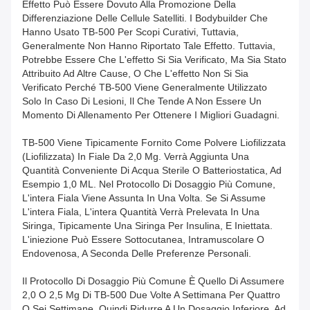
Effetto Può Essere Dovuto Alla Promozione Della
Differenziazione Delle Cellule Satelliti. I Bodybuilder Che
Hanno Usato TB-500 Per Scopi Curativi, Tuttavia,
Generalmente Non Hanno Riportato Tale Effetto. Tuttavia,
Potrebbe Essere Che L'effetto Si Sia Verificato, Ma Sia Stato
Attribuito Ad Altre Cause, O Che L'effetto Non Si Sia
Verificato Perché TB-500 Viene Generalmente Utilizzato
Solo In Caso Di Lesioni, Il Che Tende A Non Essere Un
Momento Di Allenamento Per Ottenere I Migliori Guadagni.
TB-500 Viene Tipicamente Fornito Come Polvere Liofilizzata
(liofilizzata) In Fiale Da 2,0 Mg. Verrà Aggiunta Una
Quantità Conveniente Di Acqua Sterile O Batteriostatica, Ad
Esempio 1,0 ML. Nel Protocollo Di Dosaggio Più Comune,
L'intera Fiala Viene Assunta In Una Volta. Se Si Assume
L'intera Fiala, L'intera Quantità Verrà Prelevata In Una
Siringa, Tipicamente Una Siringa Per Insulina, E Iniettata.
L'iniezione Può Essere Sottocutanea, Intramuscolare O
Endovenosa, A Seconda Delle Preferenze Personali.
Il Protocollo Di Dosaggio Più Comune È Quello Di Assumere
2,0 O 2,5 Mg Di TB-500 Due Volte A Settimana Per Quattro
O Sei Settimane, Quindi Ridurre A Un Dosaggio Inferiore, Ad