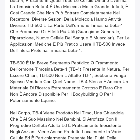
Beta-4, Presente In Quasi Tutte Le Cellule Umane E Animali.
La Timosina Beta-4 È Una Molecola Molto Grande. Infatti, È
Così Grande Che Non Può Entrare Completamente Nel
Recettore. Diverse Sezioni Della Molecola Hanno Attività
Diverse. TB-500 È La Parte Dell'ormone Timosina Beta-4
Che Promuove Gli Effetti Più Utili (guarigione Generale,
Riparazione, Nuove Cellule Del Sangue E Muscolari). Per Le
Applicazioni Mediche È Più Pratico Usare Il TB-500 Invece
Dell'intera Proteina Timosina Beta-4.
TB-500 È Un Breve Segmento Peptidico O Frammento
Dell'ormone Timosina Beta-4 (TB-4) Presente In Natura. Per
Essere Chiari, TB-500 Non È Affatto TB-4, Sebbene Venga
Spesso Venduto Con Quel Nome. TB-4 Stesso È Ancora Un
Materiale Di Ricerca Estremamente Costoso E Raro Che
Non È Ancora Disponibile Per Il Bodybuilding O Per Il
Potenziamento Equino.
Nel Corpo, TB-4 Viene Prodotto Nel Timo, Una Ghiandola
Che È Al Suo Massimo Nei Bambini, Si Atrofizza Con Il
Progredire Dell'età Adulta Ed È Praticamente Inesistente
Negli Anziani. Viene Anche Prodotto Localmente In Varie
Cellule Ed È Particolarmente Presente Nei Fluidi Delle