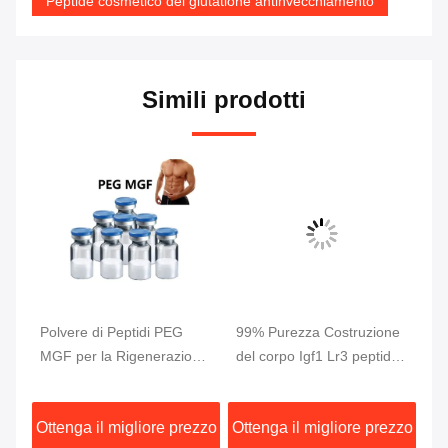
Peptide cosmetico del glutatione antinvecchiamento
Simili prodotti
di
Polvere di Peptidi PEG
99% Purezza Costruzione
5M
MGF per la Rigenerazione
del corpo Igf1 Lr3 peptide
pu
per
Muscolare, Purezza 99%,
CAS 946870-92-4
cr
2Mg/Flaconcino
pe
zzo
Ottenga il migliore prezzo
Ottenga il migliore prezzo
Ot