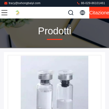
tracy@sxhongbaiyi.com
86-029-86101461
Citazion
Prodotti