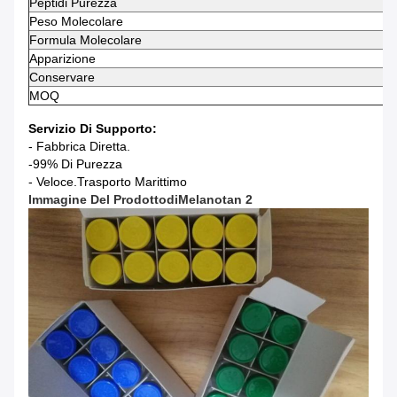
Peptidi
Purezza
Peso Molecolare
Formula Molecolare
Apparizione
Conservare
MOQ
Servizio Di Supporto:
- Fabbrica Diretta.
-99% Di Purezza
- Veloce.
Trasporto Marittimo
Immagine Del Prodotto
Di
Melanotan 2