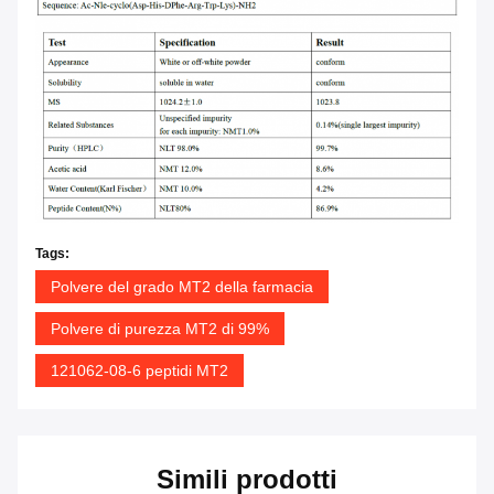
Tags:
Polvere del grado MT2 della farmacia
Polvere di purezza MT2 di 99%
121062-08-6 peptidi MT2
Simili prodotti