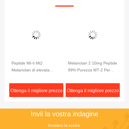
 1
Peptide Mt-Ii Mt2
Melanotan 2 10mg Peptide
Po
Melanotan di elevata
99% Purezza MT-2 Per
Pu
purezza di 99% 2 peptidi
Aumento Muscolare
Bo
per l'abbronzatura della
in
zzo
Ottenga il migliore prezzo
Ottenga il migliore prezzo
Ot
pelle
Invii la vostra indagine
Inviateci la vostra 