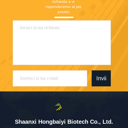
richiesta e vi 
risponderemo al più 
presto.
Invii
Shaanxi Hongbaiyi Biotech Co., Ltd.