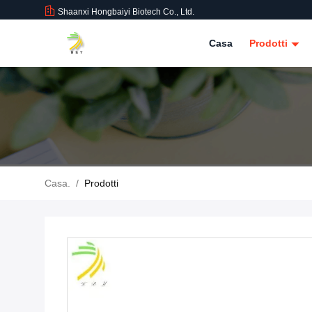
Shaanxi Hongbaiyi Biotech Co., Ltd.
Casa
Prodotti
Casa.
/
Prodotti