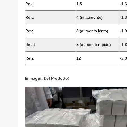
Reta
1.5
-1.3
Reta
4 (in aumento)
-1.3
Reta
8 (aumento lento)
-1.9
Retat
8 (aumento rapido)
-1.8
Reta
12
-2.0
Immagini Del Prodotto: