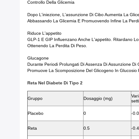
Controllo Della Glicemia
Dopo L'iniezione, L'assunzione Di Cibo Aumenta La Glic
Abbassando La Glicemia E Promuovendo Infine La Perdi
Riduce L'appetito
GLP-1 E GIP Influenzano Anche L'appetito. Ritardano 
Ottenendo La Perdita Di Peso.
Glucagone
Durante Periodi Prolungati Di Assenza Di Assunzione Di C
Promuove La Scomposizione Del Glicogeno In Glucosio Pe
Reta Nel Diabete Di Tipo 2
Var
Gruppo
Dosaggio (mg)
set
Placebo
0
-0.0
Reta
0.5
-0.4