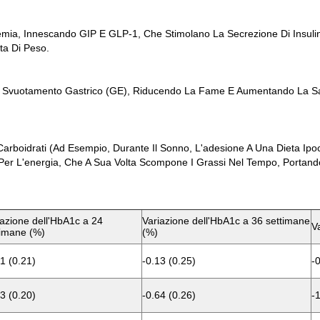
emia, Innescando GIP E GLP-1, Che Stimolano La Secrezione Di Insulina
ta Di Peso.
Lo Svuotamento Gastrico (GE), Riducendo La Fame E Aumentando La Sa
arboidrati (ad Esempio, Durante Il Sonno, L'adesione A Una Dieta Ipoca
r L'energia, Che A Sua Volta Scompone I Grassi Nel Tempo, Portando 
iazione dell'HbA1c a 24
Variazione dell'HbA1c a 36 settimane
V
timane (%)
(%)
1 (0.21)
-0.13 (0.25)
-
3 (0.20)
-0.64 (0.26)
-