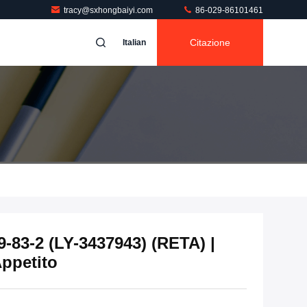
tracy@sxhongbaiyi.com
86-029-86101461
Citazione
Italian
-83-2 (LY-3437943) (RETA) |
Appetito