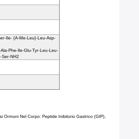
Ser-Ile- {α-Me-Leu}-Leu-Asp-
Ala-Phe-Ile-Glu-Tyr-Leu-Leu-
ro-Ser-NH2
si Ormoni Nel Corpo: Peptide Inibitorio Gastrico (GIP),