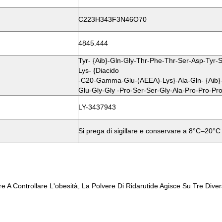
C223H343F3N46O70
4845.444
Tyr- {Aib}-Gln-Gly-Thr-Phe-Thr-Ser-Asp-Tyr-
Lys- {diacido
-C20-Gamma-Glu-(AEEA)-Lys}-Ala-Gln- {Aib}-
Glu-Gly-Gly -Pro-Ser-Ser-Gly-Ala-Pro-Pro-P
LY-3437943
Si prega di sigillare e conservare a 8°C–20°C
are A Controllare L'obesità, La Polvere Di Ridarutide Agisce Su Tre Diver