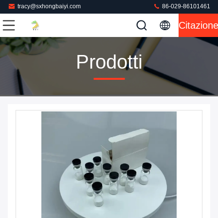
tracy@sxhongbaiyi.com
86-029-86101461
Citazion
Prodotti