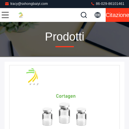
tracy@sxhongbaiyi.com
86-029-86101461
Citazion
Prodotti