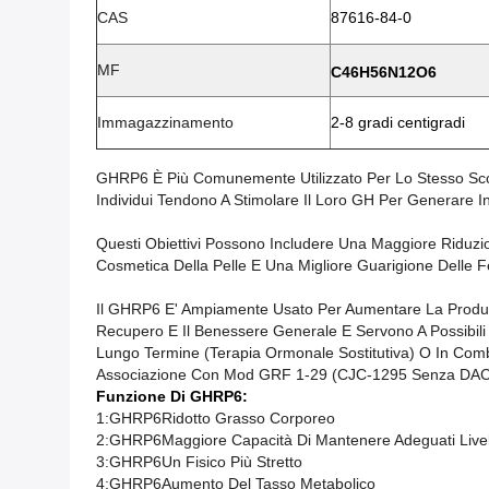
CAS
87616-84-0
MF
C46H56N12O6
Immagazzinamento
2-8 gradi centigradi
GHRP6 È Più Comunemente Utilizzato Per Lo Stesso Sco
Individui Tendono A Stimolare Il Loro GH Per Generare In
Questi Obiettivi Possono Includere Una Maggiore Riduz
Cosmetica Della Pelle E Una Migliore Guarigione Delle Fe
Il GHRP6 E' Ampiamente Usato Per Aumentare La Produzi
Recupero E Il Benessere Generale E Servono A Possibil
Lungo Termine (terapia Ormonale Sostitutiva) O In Combin
Associazione Con Mod GRF 1-29 (CJC-1295 Senza DAC) 
Funzione Di GHRP6:
1:
GHRP6
Ridotto Grasso Corporeo
2:
GHRP6
Maggiore Capacità Di Mantenere Adeguati Livel
3:
GHRP6
Un Fisico Più Stretto
4:
GHRP6
Aumento Del Tasso Metabolico