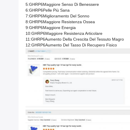
5:
GHRP6
Maggiore Senso Di Benessere
6:
GHRP6
Pelle Più Sana
7:
GHRP6
Miglioramento Del Sonno
8:
GHRP6
Maggiore Resistenza Ossea
9:
GHRP6
Maggiore Energia
10:
GHRP6
Maggiore Resistenza Articolare
11:
GHRP6
Aumento Della Crescita Del Tessuto Magro
12:
GHRP6
Aumento Del Tasso Di Recupero Fisico