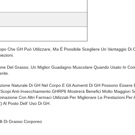
po Che GH Può Utilizzare, Ma È Possibile Scegliere Un Vantaggio Di
iezioni.
ione Del Grasso, Un Miglior Guadagno Muscolare Quando Usato In Comb
rite.
one Naturale Di GH Nel Corpo E Gli Aumenti Di GH Possono Essere Ben
i Scopi Anti-Invecchiamento.GHRP6 Mostrerà Benefici Molto Maggiori 
azione Con Altri Farmaci Utilizzati Per Migliorare Le Prestazioni.Per 
Al Posto Dell' Uso Di GH.
li Di Grasso Corporeo