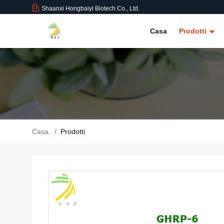
Shaanxi Hongbaiyi Biotech Co., Ltd.
Casa
Prodotti
Casa.
/
Prodotti