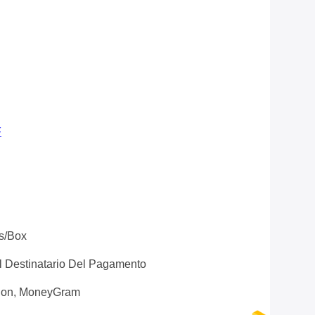
F
ls/Box
Il Destinatario Del Pagamento
nion, MoneyGram