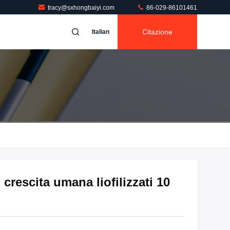
tracy@sxhongbaiyi.com
86-029-86101461
Citazione
Italian
 crescita umana liofilizzati 10