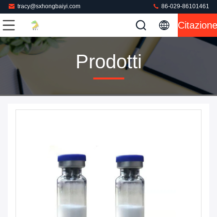
tracy@sxhongbaiyi.com
86-029-86101461
Citazion
Prodotti