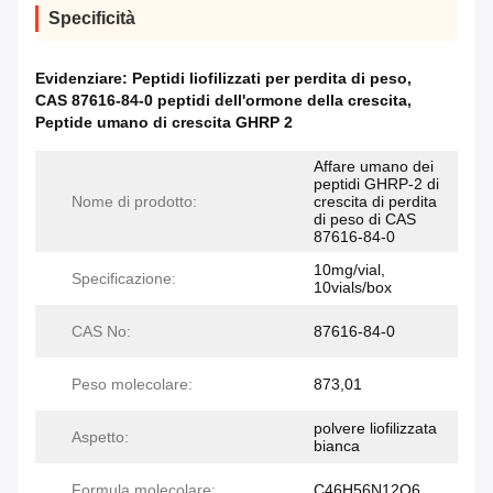
Specificità
Evidenziare:
Peptidi liofilizzati per perdita di peso
,
CAS 87616-84-0 peptidi dell'ormone della crescita
,
Peptide umano di crescita GHRP 2
Affare umano dei
peptidi GHRP-2 di
Nome di prodotto:
crescita di perdita
di peso di CAS
87616-84-0
10mg/vial,
Specificazione:
10vials/box
CAS No:
87616-84-0
Peso molecolare:
873,01
polvere liofilizzata
Aspetto:
bianca
Formula molecolare:
C46H56N12O6