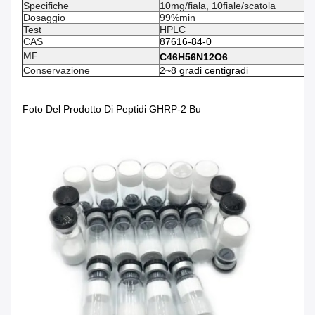
Specifiche
10mg/fiala, 10fiale/scatola
Dosaggio
99%min
Test
HPLC
CAS
87616-84-0
MF
C46H56N12O6
Conservazione
2~8 gradi centigradi
Foto Del Prodotto Di Peptidi GHRP-2 Bu