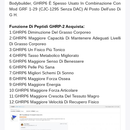
Bodybuilder, GHRP6 È Spesso Usato In Combinazione Con
Mod GRF 1-29 (CJC-1295 Senza DAC) Al Posto Dell'uso Di
G H.
Funzione Di Peptidi GHRP-2 Acquista​:
1:
GHRP6
Diminuzione Del Grasso Corporeo
2:
GHRP6
Maggiore Capacità Di Mantenere Adeguati Livelli
Di Grasso Corporeo
3:
GHRP6
Un Fisico Più Tonico
4:
GHRP6
Tasso Metabolico Migliorato
5:
GHRP6
Maggiore Senso Di Benessere
6:
GHRP6
Pelle Più Sana
7:
GHRP6
Migliori Schemi Di Sonno
8:
GHRP6
Maggiore Forza Ossea
9:
GHRP6
Maggiore Energia
10:
GHRP6
Maggiore Forza Articolare
11:
GHRP6
Maggiore Crescita Del Tessuto Magro
12:
GHRP6
Maggiore Velocità Di Recupero Fisico