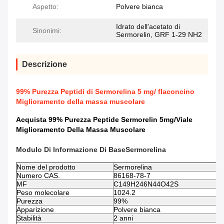
Aspetto:
Polvere bianca
Idrato dell'acetato di
Sinonimi:
Sermorelin, GRF 1-29 NH2
Descrizione
99% Purezza Peptidi di Sermorelina 5 mg/ flaconcino
Miglioramento della massa muscolare
Acquista 99% Purezza Peptide Sermorelin 5mg/Viale
Miglioramento Della Massa Muscolare
Modulo Di Informazione Di Base
Sermorelina
Nome del prodotto
Sermorelina
Numero CAS.
86168-78-7
MF
C149H246N44O42S
Peso molecolare
1024.2
Purezza
99%
Apparizione
Polvere bianca
Stabilità
2 anni