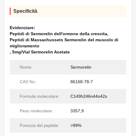
Specificità
Evidenziare:
Peptidi di Sermorelin dell'ormone della crescita
,
Peptidi di Massachussets Sermorelin del muscolo di
miglioramento
,
5mg/Vial Sermorelin Acetate
Nome:
Sermorelin
CAS No.:
86168-78-7
Formula molecolare:
C149h246n44o42s
Peso molecolare:
3357,9
Purezza del peptide:
>99%