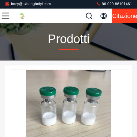
tracy@sxhongbaiyi.com
86-029-86101461
Citazion
Prodotti