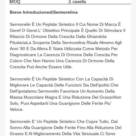
MOQ
1 casella
Breve Introduzione
Di
Sermorelina
Sermorelin È Un Peptide Sintetico Il Cui Nome Di Marca È
Geref O Gerel.L' Obiettivo Principale È Quello Di Stimolare Il
Rilascio Di Ormone Della Crescita Dalla Ghiandola
PituitariaLa Scoperta Della Sermorelina Risale Almeno Agli
Anni '80 E Da Allora È Stata Utilizzata Come Metodo Per
Diagnosticare La Carenza Di Ormone Della Crescita.per
Coloro Che Non Hanno Una Carenza Di Ormone Della
Crescita Può Anche Essere Utile.
Sermorelin È Un Peptide Sintetico Con La Capacità Di
Migliorare Le Capacità Delle Funzioni Sia Dell'ipofisi Che
Dell'ipotalamo.Sermorelin Favorisce Un Aumento Della
Massa Muscolare Magra E Una Riduzione Del GrassoNon
Solo, Puoi Aspettarti Una Guarigione Delle Ferite Piu'
Veloce.
Sermorelin E' Un Peptide Sintetico Che Copre Tutto, Dal
Sonno Alla Guarigione Delle Ferite Fino Alla Riduzione Del
Grasso E Al Miglioramento Della Vita Sessuale.ci Sono