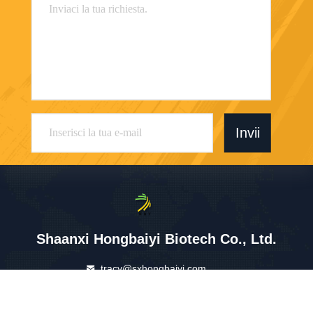
Invii
Shaanxi Hongbaiyi Biotech Co., Ltd.
tracy@sxhongbaiyi.com
86-029-86101461
Costruzione di affari di Heng