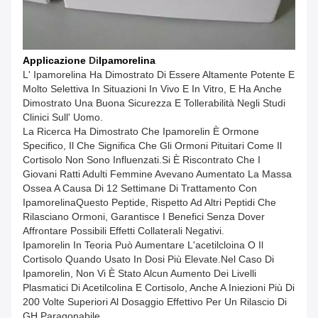
Applicazione
Di
Ipamorelina
L' Ipamorelina Ha Dimostrato Di Essere Altamente Potente E
Molto Selettiva In Situazioni In Vivo E In Vitro, E Ha Anche
Dimostrato Una Buona Sicurezza E Tollerabilità Negli Studi
Clinici Sull' Uomo.
La Ricerca Ha Dimostrato Che Ipamorelin È Ormone
Specifico, Il Che Significa Che Gli Ormoni Pituitari Come Il
Cortisolo Non Sono Influenzati.si È Riscontrato Che I
Giovani Ratti Adulti Femmine Avevano Aumentato La Massa
Ossea A Causa Di 12 Settimane Di Trattamento Con
IpamorelinaQuesto Peptide, Rispetto Ad Altri Peptidi Che
Rilasciano Ormoni, Garantisce I Benefici Senza Dover
Affrontare Possibili Effetti Collaterali Negativi.
Ipamorelin In Teoria Può Aumentare L'acetilcloina O Il
Cortisolo Quando Usato In Dosi Più Elevate.nel Caso Di
Ipamorelin, Non Vi È Stato Alcun Aumento Dei Livelli
Plasmatici Di Acetilcolina E Cortisolo, Anche A Iniezioni Più Di
200 Volte Superiori Al Dosaggio Effettivo Per Un Rilascio Di
GH Paragonabile.