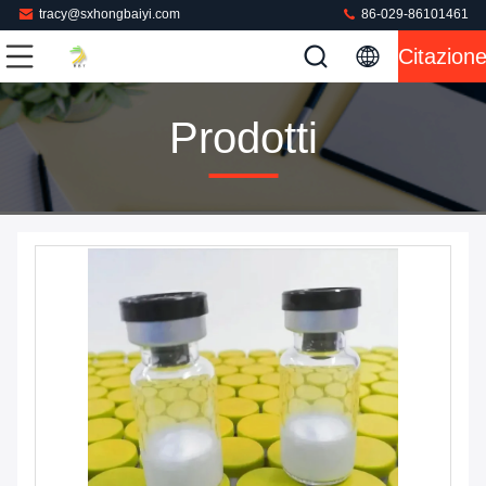
tracy@sxhongbaiyi.com
86-029-86101461
Citazion
Prodotti