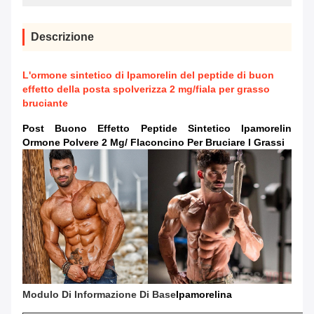
Descrizione
L'ormone sintetico di Ipamorelin del peptide di buon
effetto della posta spolverizza 2 mg/fiala per grasso
bruciante
Post Buono Effetto Peptide Sintetico Ipamorelin
Ormone Polvere 2 Mg/ Flaconcino Per Bruciare I Grassi
Modulo Di Informazione Di Base
Ipamorelina