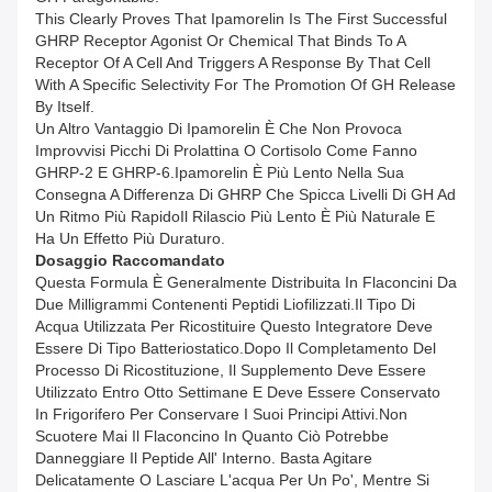
This Clearly Proves That Ipamorelin Is The First Successful
GHRP Receptor Agonist Or Chemical That Binds To A
Receptor Of A Cell And Triggers A Response By That Cell
With A Specific Selectivity For The Promotion Of GH Release
By Itself.
Un Altro Vantaggio Di Ipamorelin È Che Non Provoca
Improvvisi Picchi Di Prolattina O Cortisolo Come Fanno
GHRP-2 E GHRP-6.Ipamorelin È Più Lento Nella Sua
Consegna A Differenza Di GHRP Che Spicca Livelli Di GH Ad
Un Ritmo Più RapidoIl Rilascio Più Lento È Più Naturale E
Ha Un Effetto Più Duraturo.
Dosaggio Raccomandato
Questa Formula È Generalmente Distribuita In Flaconcini Da
Due Milligrammi Contenenti Peptidi Liofilizzati.Il Tipo Di
Acqua Utilizzata Per Ricostituire Questo Integratore Deve
Essere Di Tipo Batteriostatico.Dopo Il Completamento Del
Processo Di Ricostituzione, Il Supplemento Deve Essere
Utilizzato Entro Otto Settimane E Deve Essere Conservato
In Frigorifero Per Conservare I Suoi Principi Attivi.Non
Scuotere Mai Il Flaconcino In Quanto Ciò Potrebbe
Danneggiare Il Peptide All' Interno. Basta Agitare
Delicatamente O Lasciare L'acqua Per Un Po', Mentre Si