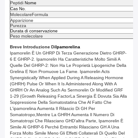
Peptidi
Nome
Cas No.
Molecolare
Formula
Apparizione
Purezza
Durata di conservazione
Peso molecolare
Breve Introduzione Di
Ipamorelina
Ipamorelin È Un GHRP Di Terza Generazione Dietro GHRP-
6 E GHRP-2. Ipamorelin Ha Caratteristiche Molto Simili A
Quelle Del GHRP-2: Non Ha Le Proprietà Lipogeniche Della
Grelina E Non Promuove La Fame. Ipamorelin Acts
Synergistically When Applied During A Releasing Hormone
(GHRH) Pulse Or When It Is Administered Along With A
GHRH Or An Analog Such As Sermorelin Or Modified GRF
1-29 (growth Releasing FactorLa Sinergia È Dovuta Sia Alla
Soppressione Della Somatostatina Che Al Fatto Che
L'ipamorelina Aumenta Il Rilascio Di GH Per
Somatotropo,mentre La GHRH Aumenta Il Numero Di
Somatotropi Che Rilasciano GHD'altra Parte, Ipamorelin È
Simile Al GHRP-6 Perché Entrambi Rilasciano GH A Una
Forza Molto Simile Meno Gli Effetti Collaterali Di Quello Del