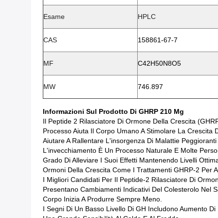
Esame
HPLC
CAS
158861-67-7
MF
C42H50N8O5
MW
746.897
Informazioni Sul Prodotto
Di
GHRP 2
10 Mg
Il Peptide 2 Rilasciatore Di Ormone Della Crescita (GHR
Processo Aiuta Il Corpo Umano A Stimolare La Crescita D
Aiutare A Rallentare L'insorgenza Di Malattie Peggiorant
L'invecchiamento È Un Processo Naturale E Molte Persone
Grado Di Alleviare I Suoi Effetti Mantenendo Livelli Otti
Ormoni Della Crescita Come I Trattamenti GHRP-2 Per Aiu
I Migliori Candidati Per Il Peptide-2 Rilasciatore Di O
Presentano Cambiamenti Indicativi Del Colesterolo Nel 
Corpo Inizia A Produrre Sempre Meno.
I Segni Di Un Basso Livello Di GH Includono Aumento D