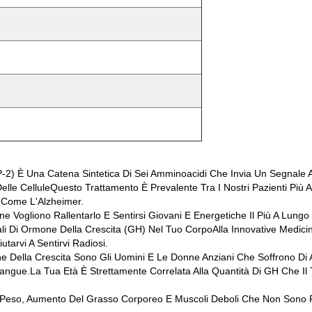
P-2) È Una Catena Sintetica Di Sei Amminoacidi Che Invia Un Segnale Al
elle CelluleQuesto Trattamento È Prevalente Tra I Nostri Pazienti Più
i Come L'Alzheimer.
 Vogliono Rallentarlo E Sentirsi Giovani E Energetiche Il Più A Lungo 
mali Di Ormone Della Crescita (GH) Nel Tuo CorpoAlla Innovative Medicin
tarvi A Sentirvi Radiosi.
rmone Della Crescita Sono Gli Uomini E Le Donne Anziani Che Soffrono D
Sangue.La Tua Età È Strettamente Correlata Alla Quantità Di GH Che 
i Peso, Aumento Del Grasso Corporeo E Muscoli Deboli Che Non Sono P