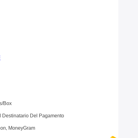
F
ls/box
Il Destinatario Del Pagamento
nion, MoneyGram