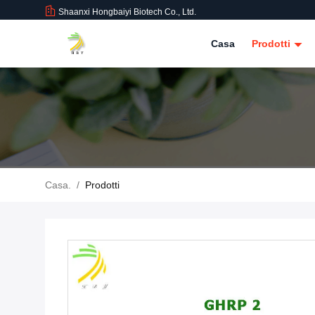
Shaanxi Hongbaiyi Biotech Co., Ltd.
Casa
Prodotti
Casa.
/
Prodotti