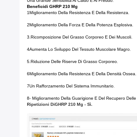
Una Grande Sensibilità Al Caldo E Al Freddo.
Benefici
Di GHRP 2
10 Mg
1Miglioramento Della Resistenza E Della Resistenza.
2Miglioramento Della Forza E Della Potenza Esplosiva.
3.Ricomposizione Del Grasso Corporeo E Dei Muscoli.
4Aumenta Lo Sviluppo Del Tessuto Muscolare Magro.
5.Riduzione Delle Riserve Di Grasso Corporeo.
6Miglioramento Della Resistenza E Della Densità Ossea.
7Un Rafforzamento Del Sistema Immunitario.
8- Miglioramento Della Guarigione E Del Recupero Delle 
Ripetizioni Di
GHRP 2
10 Mg
- Sì.