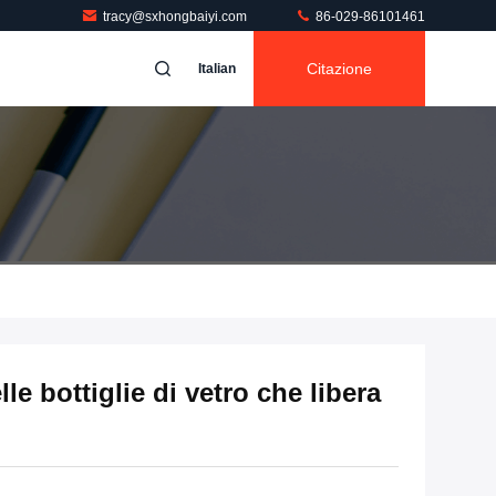
tracy@sxhongbaiyi.com
86-029-86101461
Citazione
Italian
le bottiglie di vetro che libera