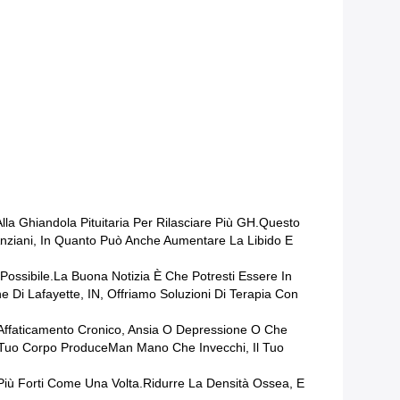
la Ghiandola Pituitaria Per Rilasciare Più GH.Questo
 Anziani, In Quanto Può Anche Aumentare La Libido E
Possibile.la Buona Notizia È Che Potresti Essere In
e Di Lafayette, IN, Offriamo Soluzioni Di Terapia Con
i Affaticamento Cronico, Ansia O Depressione O Che
Il Tuo Corpo ProduceMan Mano Che Invecchi, Il Tuo
iù Forti Come Una Volta.ridurre La Densità Ossea, E