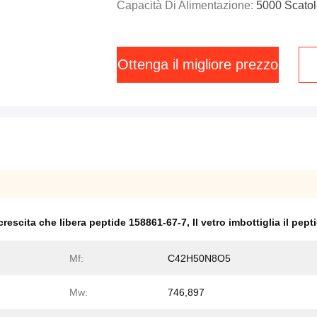
Capacità Di Alimentazione:
5000 Scatol
Ottenga il migliore prezzo
rescita che libera peptide 158861-67-7
,
Il vetro imbottiglia il pep
Mf:
C42H50N8O5
Mw:
746,897