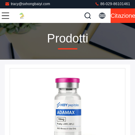
tracy@sxhongbaiyi.com
86-029-86101461
Citazion
Prodotti