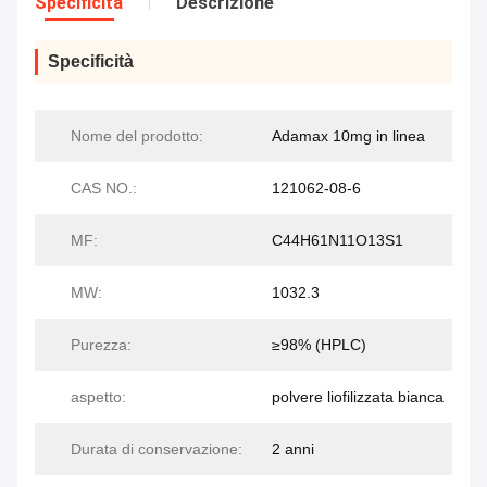
Specificità
Descrizione
Specificità
Nome del prodotto:
Adamax 10mg in linea
CAS NO.:
121062-08-6
MF:
C44H61N11O13S1
MW:
1032.3
Purezza:
≥98% (HPLC)
aspetto:
polvere liofilizzata bianca
Durata di conservazione:
2 anni